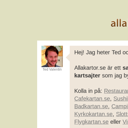
Hej! Jag heter Ted oc
Allakartor.se är ett
s
Ted Valentin
kartsajter
som jag by
Kolla in på:
Restaura
Cafekartan.se
,
Sushi
Badkartan.se
,
Campi
Kyrkokartan.se
,
Slot
Flygkartan.se
eller
Vi